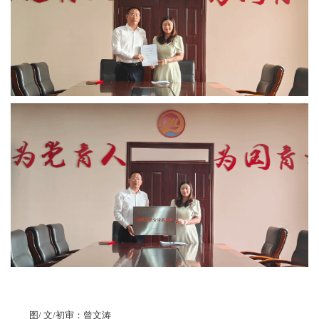
图/ 文/初审：曾文涛