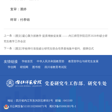
复审：潘婷
终审：付孝锦
上一条：
[图文]凝心聚力抓教学 提质增效促发展 —— 内江师范学院召开2026年硕士研
究生教学工作会议
下一条：
[图文]学校举行首批硕士研究生联合培养基地集中签约、授牌仪式
友情链接
学校首页
中华人民共和国教育部
教育部学位与研究生发展
学信网
研招网
图书馆
四川省教育考试院
地址：四川省内江市东兴区红桥街1号 邮编：641100
川公网安备51101102000071号
蜀ICP备05006381号-1