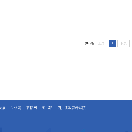
共0条
上页
1
下页
发展
学信网
研招网
图书馆
四川省教育考试院