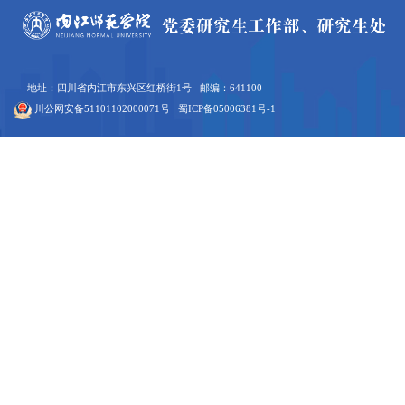
地址：四川省内江市东兴区红桥街1号 邮编：641100
川公网安备51101102000071号
蜀ICP备05006381号-1