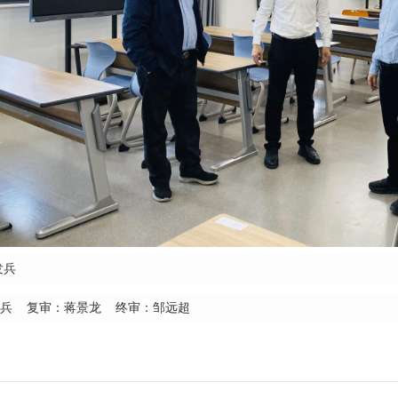
发兵
发兵 复审：蒋景龙 终审：邹远超