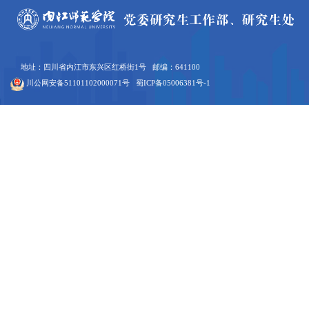
地址：四川省内江市东兴区红桥街1号 邮编：641100
川公网安备51101102000071号
蜀ICP备05006381号-1